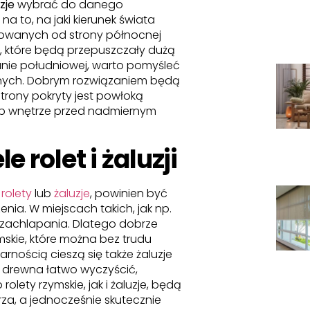
zje
wybrać do danego
 to, na jaki kierunek świata
owanych od strony północnej
e, które będą przepuszczały dużą
cianie południowej, warto pomyśleć
rznych. Dobrym rozwiązaniem będą
 strony pokryty jest powłoką
ób wnętrze przed nadmiernym
 rolet i żaluzji
e
rolety
lub
żaluzje
, powinien być
a. W miejscach takich, jak np.
y zachlapania. Dlatego dobrze
mskie, które można bez trudu
nością cieszą się także żaluzje
 drewna łatwo wyczyścić,
olety rzymskie, jak i żaluzje, będą
a, a jednocześnie skutecznie