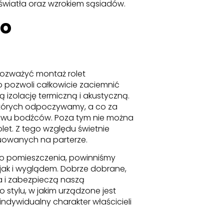
wiatła oraz wzrokiem sąsiadów.
go
 rozważyć montaż rolet
o pozwoli całkowicie zaciemnić
 izolację termiczną i akustyczną.
 których odpoczywamy, a co za
ływu bodźców. Poza tym nie można
let. Z tego względu świetnie
uowanych na parterze.
 do pomieszczenia, powinniśmy
 jak i wyglądem. Dobrze dobrane,
a i zabezpieczą naszą
tylu, w jakim urządzone jest
indywidualny charakter właścicieli