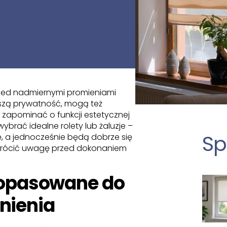
zed nadmiernymi promieniami
aszą prywatność, mogą też
 zapominać o funkcji estetycznej
ybrać idealne rolety lub żaluzje –
Sp
, a jednocześnie będą dobrze się
zwrócić uwagę przed dokonaniem
 dopasowane do
nienia