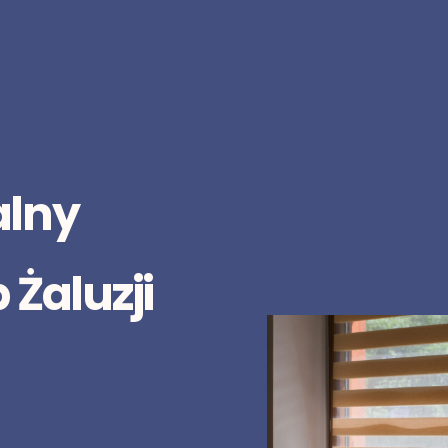
alny
 Żaluzji