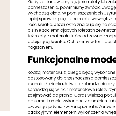
Kiedy zastanawiamy się, jakie
rolety
lub
żalu
pomieszczenia, powinniśmy zwrócić uwagę na
wychodzą okna. W pomieszczeniach usytu
lepiej sprawdzą się jasne roletki wewnętrzn
ilość światła. Jeżeli okno znajduje się na ś
o silnie zaciemniających roletach zewnęt
też rolety z materiału, który od zewnętrznej
odbijającą światło. Ochronimy w ten spos
nagrzaniem.
Funkcjonalne modele
Rodzaj materiału, z jakiego będą wykonan
dostosowany do przeznaczenia pomieszczeni
kuchnia i łazienka, łatwo o zabrudzenia cz
sprawdzą się w nich materiałowe rolety rzy
zdejmować do prania. Coraz większą popular
poziome. Lamele wykonane z aluminium lub
używając jedynie zwilżonej szmatki. Zarówno r
atrakcyjnym elementem wykończenia wnętrz