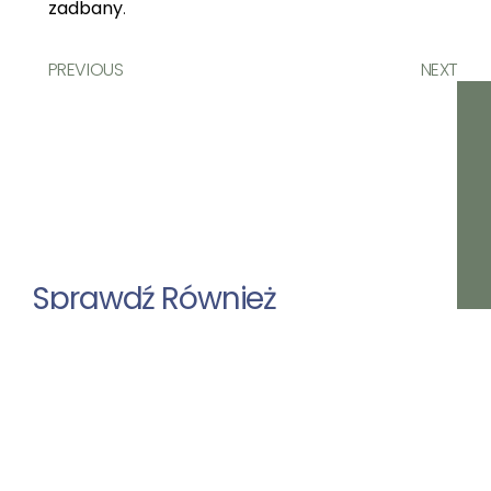
zadbany
.
PREVIOUS
NEXT
Sprawdź Również
Rolety Materiałowe –
Dlaczego Warto Wybrać Je
Do Swojego Domu?
Praktyczny Poradnik Dla
Mieszkańców Wrocławia
Rolety materiałowe od lat cieszą się